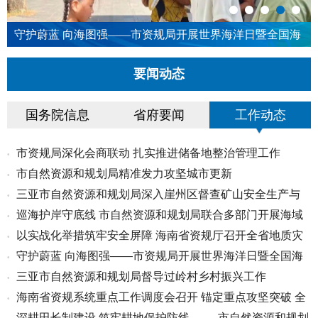
守护蔚蓝 向海图强——市资规局开展世界海洋日暨全国海
洋宣传日主题活动
要闻动态
国务院信息
省府要闻
工作动态
市资规局深化会商联动 扎实推进储备地整治管理工作
•
市自然资源和规划局精准发力攻坚城市更新
•
三亚市自然资源和规划局深入崖州区督查矿山安全生产与
•
巡海护岸守底线 市自然资源和规划局联合多部门开展海域
•
生态...
以实战化举措筑牢安全屏障 海南省资规厅召开全省地质灾
•
海岛...
守护蔚蓝 向海图强——市资规局开展世界海洋日暨全国海
•
害...
三亚市自然资源和规划局督导过岭村乡村振兴工作
•
洋宣...
海南省资规系统重点工作调度会召开 锚定重点攻坚突破 全
•
深耕田长制建设 筑牢耕地保护防线 —— 市自然资源和规划