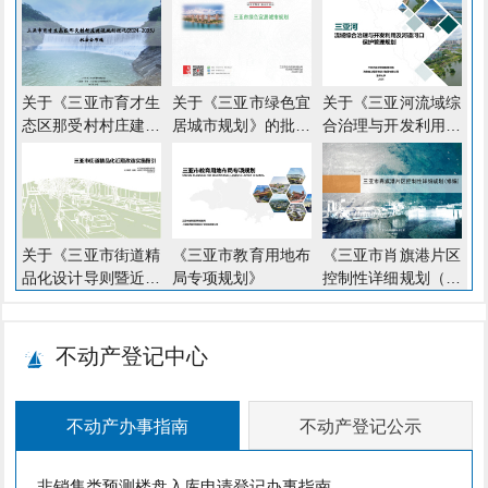
关于《三亚市育才生
关于《三亚市绿色宜
关于《三亚河流域综
态区那受村村庄建设
居城市规划》的批后
合治理与开发利用及
规划优化（2024-
公布
河道河口保护管理规
2035）》的批后公
划》的批后公布
布
关于《三亚市街道精
《三亚市教育用地布
《三亚市肖旗港片区
品化设计导则暨近期
局专项规划》
控制性详细规划（修
改造实施指引》的批
编）》
后公布
不动产登记中心
不动产办事指南
不动产登记公示
非销售类预测楼盘入库申请登记办事指南