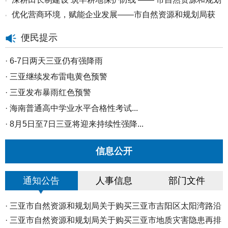
•
力...
优化营商环境，赋能企业发展——市自然资源和规划局获
•
局...
赠锦...
便民提示
·
6-7日两天三亚仍有强降雨
·
三亚继续发布雷电黄色预警
·
三亚发布暴雨红色预警
·
海南普通高中学业水平合格性考试...
·
8月5日至7日三亚将迎来持续性强降...
·
三亚市防灾减灾救灾和安全生产委...
信息公开
·
海南高招高职（专科）批30日起填...
·
海南中招二次志愿填报29日12时截...
通知公告
人事信息
部门文件
·
三亚市2026年秋季中小学转学线上...
·
海南高招本科普通批投档分数线划...
·
三亚市自然资源和规划局关于购买三亚市吉阳区太阳湾路沿
·
演唱会期间 体育中心周边道路实施...
线...
·
三亚市自然资源和规划局关于购买三亚市地质灾害隐患再排