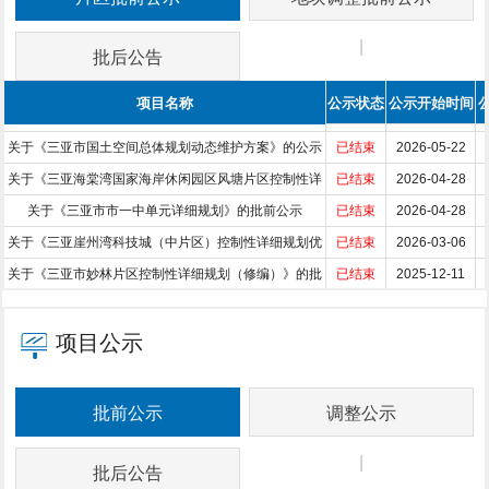
|
|
批后公告
项目名称
公示状态
公示开始时间
关于《三亚市国土空间总体规划动态维护方案》的公示
已结束
2026-05-22
关于《三亚海棠湾国家海岸休闲园区风塘片区控制性详
已结束
2026-04-28
关于《三亚市市一中单元详细规划》的批前公示
细规划（修编）》草案的...
已结束
2026-04-28
关于《三亚崖州湾科技城（中片区）控制性详细规划优
已结束
2026-03-06
关于《三亚市妙林片区控制性详细规划（修编）》的批
化调整》YK02-13-08、YK...
已结束
2025-12-11
关于《三亚市红沙北片区控制性详细规划（修编）》的
前公示
已结束
2025-09-30
关于三亚市育才北局部用地性质及规划指标确定的批前
批前公示
已结束
2025-09-28
项目公示
关于《三亚市“清凉城市”规划建设技术导则》的批前公
公示
已结束
2025-07-26
关于《三亚市南岛——高峰片区控制性详细规划》
示
已结束
2025-07-23
批前公示
调整公示
关于《三亚市海岸带综合保护与利用规划》的批前公示
（NG6单元）规划修改的批前公...
已结束
2026-05-25
|
|
批后公告