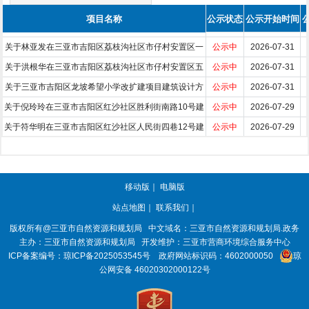
项目名称
公示状态
公示开始时间
关于林亚发在三亚市吉阳区荔枝沟社区市仔村安置区一
公示中
2026-07-31
关于洪根华在三亚市吉阳区荔枝沟社区市仔村安置区五
巷建设私人住宅楼项目的...
公示中
2026-07-31
关于三亚市吉阳区龙坡希望小学改扩建项目建筑设计方
巷建设私人住宅楼项目的...
公示中
2026-07-31
关于倪玲玲在三亚市吉阳区红沙社区胜利街南路10号建
案的批前公示
公示中
2026-07-29
关于符华明在三亚市吉阳区红沙社区人民街四巷12号建
设私人住宅楼项目的批前...
公示中
2026-07-29
关于三亚民生综合物流园（一期工程)1#-6#楼建筑设计
设私人住宅楼项目的批前...
已结束
2026-07-28
关于控制中心综合楼加装电梯的批前公示
方案的批前公示
已结束
2026-07-23
关于三亚护理职业学院（一期）YC3-1-2地块办公楼项
已结束
2026-07-22
移动版
｜
电脑版
关于三亚市临春片区棚户区改造配套基础设施（一期）
目建筑设计方案的批前公示
已结束
2026-07-17
站点地图
｜
联系我们
｜
关于三亚市龙岭北路市政工程（红沙隧道入口至春光路
项目（临秀路-临春环路北...
公示中
2026-07-31
版权所有@三亚
市自然资源和规划局
中文域名：三亚市自然资源和规划局.政务
连接段）项目（AK3+060-...
主办：三亚
市自然资源和规划局
开发维护：三亚市营商环境综合服务中心
ICP备案编号：
琼ICP备2025053545号
政府网站标识码：
4602000050
琼
公网安备 46020302000122号