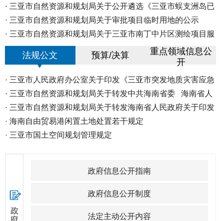
·
查...
·
@三亚家长 2026年义务教育阶段学...
三亚市自然资源和规划局关于公开遴选《三亚市蜈支洲岛已
开...
·
三亚市自然资源和规划局关于审批项目临时用地的公示
·
三亚市自然资源和规划局关于三亚市南丁中片区测绘项目服
务...
重点领域信息公
法规公文
预算/决算
开
·
三亚市人民政府办公室关于印发《三亚市突发地质灾害应急
预...
·
三亚市自然资源和规划局关于转发中共海南省委 海南省人
民...
·
三亚市自然资源和规划局关于转发海南省人民政府关于印发
《...
·
海南自由贸易港闲置土地处置若干规定
·
三亚市国土空间规划管理规定
政府信息公开指南
政府信息公开制度
法定主动公开内容