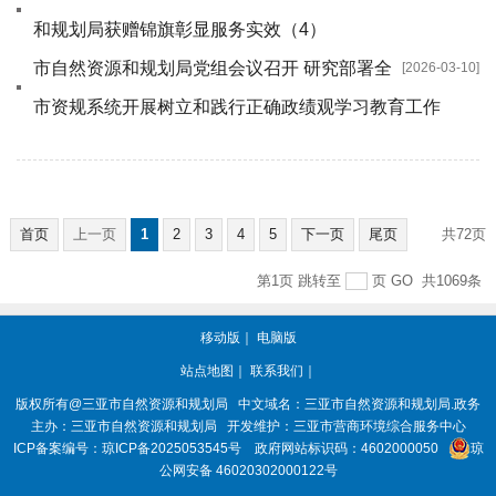
和规划局获赠锦旗彰显服务实效（4）
市自然资源和规划局党组会议召开 研究部署全
[2026-03-10]
市资规系统开展树立和践行正确政绩观学习教育工作
首页
上一页
1
2
3
4
5
下一页
尾页
共72页
第1页
跳转至
页
GO
共1069条
移动版
｜
电脑版
站点地图
｜
联系我们
｜
版权所有@三亚
市自然资源和规划局
中文域名：三亚市自然资源和规划局.政务
主办：三亚
市自然资源和规划局
开发维护：三亚市营商环境综合服务中心
ICP备案编号：
琼ICP备2025053545号
政府网站标识码：
4602000050
琼
公网安备 46020302000122号