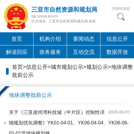
三亚市自然资源和规划局
无障碍浏览
zgj.sanya.gov.cn
中文域名 : 三亚市自然资源和规划局.政务
首页
机构介绍
要闻动态
信息公开
解读回应
政务服务
互动交流
数据开放
首页
>
信息公开
>
城市规划公示
>
规划公示
>
地块调整
批前公示
地块调整批前公示
关于《三亚崖州湾科技城（中片区）控制性详
[2026-08-07]
细规划优化调整》YK01-04-01、YK06-04-04、YK06-06-
01-01等地块规划修...