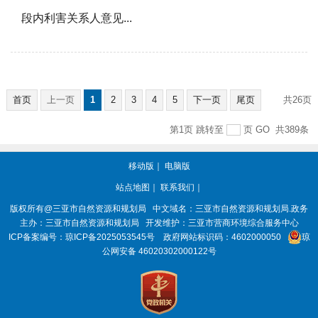
段内利害关系人意见...
首页
上一页
1
2
3
4
5
下一页
尾页
共26页
第1页
跳转至
页
GO
共389条
移动版
｜
电脑版
站点地图
｜
联系我们
｜
版权所有@三亚
市自然资源和规划局
中文域名：三亚市自然资源和规划局.政务
主办：三亚
市自然资源和规划局
开发维护：三亚市营商环境综合服务中心
ICP备案编号：
琼ICP备2025053545号
政府网站标识码：
4602000050
琼
公网安备 46020302000122号