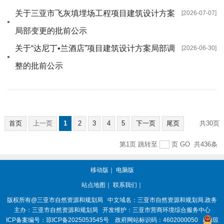
关于三亚市飞灰填埋场工程项目建筑设计方案
[2026-07-07]
局部变更的批前公示
关于“达尼丁•兰酒店”项目建筑设计方案局部调
[2026-06-30]
整的批前公示
首页
上一页
1
2
3
4
5
下一页
尾页
共30页
第1页
跳转至
页
GO
共436条
移动版
｜
电脑版
站点地图
｜
联系我们
｜
版权所有@三亚
市自然资源和规划局
中文域名：三亚市自然资源和规划局.政务
主办：三亚
市自然资源和规划局
开发维护：三亚市营商环境综合服务中心
ICP备案编号：
琼ICP备2025053545号
政府网站标识码：
4602000050
琼