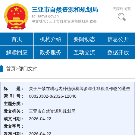
三亚市自然资源和规划局
无障碍浏览
zgj.sanya.gov.cn
中文域名 : 三亚市自然资源和规划局.政务
首页
机构介绍
要闻动态
信息公开
解读回应
政务服务
互动交流
数据开放
首页>
部门文件
标 题：
关于严禁在耕地内种植槟榔等多年生非粮食作物的通告
索 引 号：
00823302-8/2026-12048
主题分类：
发文机关：
三亚市自然资源和规划局
成文日期：
2026-04-22
发文字号：
发布日期：
2026-04-22