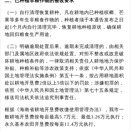
二、已种植非粮作物的整改要求
（一）自行清理恢复耕种。凡在耕地内已种植槟榔、芒
果等多年生非粮食作物的，种植者须于本通告发布之日
起
1个月内自行清理完毕，恢复耕地种植原状，确保耕
地回归粮食生产用途。
（二）明确逾期处置后果。逾期未完成清理的，由相关
部门及属地区政府依法依规处置。对拒不整改或故意破
坏耕地种植条件的，一律取消相关责任人耕地地力保护
补贴、种粮补贴等涉农政策支持；依据《中华人民共和
国土地管理法实施条例》第五十一条，按占用耕地面积
处以耕地开垦费
2倍以上5倍以下的罚款；涉嫌犯罪的，
依照《中华人民共和国土地管理法》第七十五条规定，
移送司法机关依法追究刑事责任。
根据《海南省耕地开垦费收缴使用管理办法》，我市一
般耕地开垦费按每亩最高
5.7万元、最低3.26万元执行；
永久基本农田开垦费按每亩11.4万元执行。