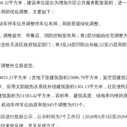
50.32平方米，建设单位提出为增加片区公共服务配套面积，进
行局部优化调整。主要如下：
动车停车位并调整停车位布局，局部景观绿化调整。
池，调整超市、早餐店、消防控制室布局；将2层功能由住宅调整
给天涯区政府指定部门；将3至24层凹阳台补板;22至25层局
应调整外立面造型。
5.21平方米（含地下室建筑面积25086.79平方米，架空层建筑面
方米、应用太阳能热水系统补偿建筑面积1301.13平方米，社区便
率建筑面积为51583.42平方米，容积率、建筑高度、绿地率均维
6%，机动车停车位由原审批945个调整为951个。
进行批前公示，公示时间为7个工作日（2026年6月3日至2026
示结束前反馈，意见反馈方式：