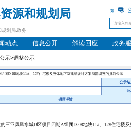
然资源和规划局
繁
和规划局.政务
闻动态
信息公开
解读回应
政务
公示>
调整公示
组团D-08地块11#、12#住宅楼及整体地下室建筑设计方案局部调整的批前公示
公示结
公
项目详情
设的三亚凤凰水城D区项
目四期A组团D-08地块11#、12#住宅