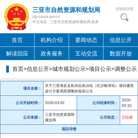
三亚市自然资源和规划局
无障碍浏览
zgj.sanya.gov.cn
中文域名 : 三亚市自然资源和规划局.政务
首页
机构介绍
要闻动态
信息公开
解读回应
政务服务
互动交流
数据开放
首页>信息公开>城市规划公示>项目公示>
调整公示
关于三亚港反走私综合执法站（红沙船管站）项目建筑
项目名称：
设计方案局部调整的批前公示
2026-
公示开始时间：
2026-03-02
公示结束时间：
03-10
三亚市自然资源和
公示来源：
公示状态：
已结束
规划局
项目详情