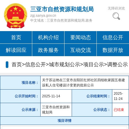
三亚市自然资源和规划局
无障碍浏览
zgj.sanya.gov.cn
中文域名 : 三亚市自然资源和规划局.政务
首页
机构介绍
要闻动态
信息公开
解读回应
政务服务
互动交流
数据开放
首页>信息公开>城市规划公示>项目公示>
调整公示
关于苏运艳在三亚市吉阳区红郊社区四组欧家园五巷建
项目名称：
设私人住宅楼设计变更的批前公示
2025-
公示开始时间：
2025-11-14
公示结束时间：
11-24
三亚市自然资源和
公示来源：
公示状态：
已结束
规划局
项目详情