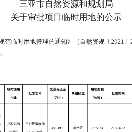
三亚市自然资源和规划局
关于审批项目临时用地的公示
规范临时用地管理的通知》（自然资规
〔
2021〕
：
临时使用
复垦保证金
用地面积
批复文号
所属区域
批准时间
用途
（万元）
（公顷）
农
木
拌和站和
三资规审临地
458.4916
崖州区
22.5984
2025.6.23