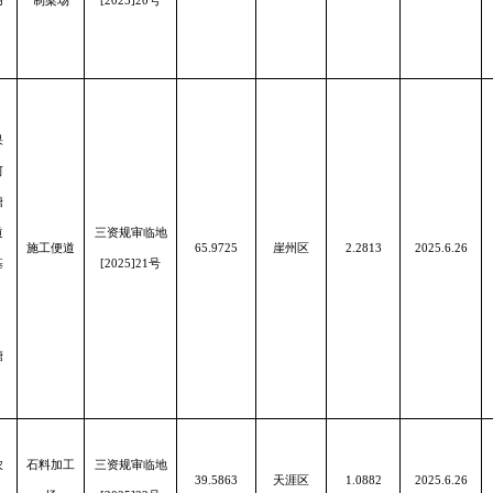
用
制梁场
[2025]20号
果
河
塘
道
三资规审临地
施工便道
65.9725
崖州区
2.2813
2025.6.26
基
[2025]21号
塘
农
石料加工
三资规审临地
39.5863
天涯区
1.0882
2025.6.26