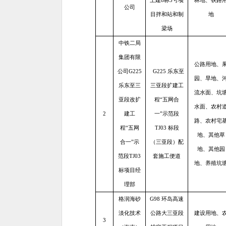
土建8标3号项
林地、铁路
公司
目拌和站和制
地
梁场
中铁二局
集团有限
公路用地、
公司G225
G225 乐东至
园、旱地、
乐东至三
三亚段扩建工
流水面、坑
亚段改扩
程“五网合
水面、农村
2
建工
一”示范段
路、农村宅
程“五网
TJ03 标段
地、其他草
合一”示
（三亚段）配
地、其他园
范段TJ03
套施工便道
地、养殖坑
标项目经
理部
格润海砂
G98 环岛高速
淡化技术
公路大三亚段
建设用地、
3