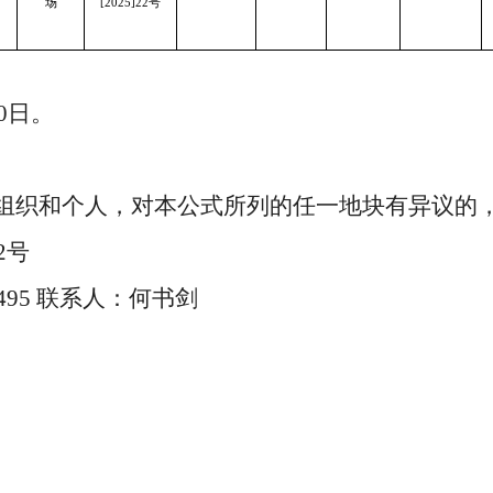
场
[2025]22号
0
日。
组织和个人，对本公式所列的任一地块有异议的
2号
46495 联系人：何书剑
202