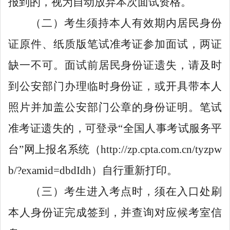
报到的，视为自动放弃本次面试资格
。
（
二
）考生须持
本人
有效期内
居民身份
证原件、纸质版
笔试
准考证参加面试
，两证
缺一不可。面试前居民身份证遗失，请及时
到公安部门办理临时身份证，或开具带本人
照片并加盖公安部门公章的身份证明。
笔试
准考证遗失的，
可
登录
“
全国人事考试服务平
台
”网上报名
系统（
http://zp.cpta.com.cn/tyzpw
b/?examid=dbdIdh
）自行重新
打印
。
（
三
）
考生进入考点时，须在入口处刷
本人身份证完成签到，并查询对应候考室信