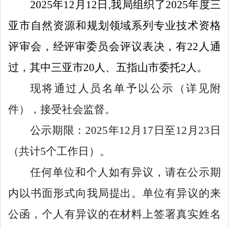
2025
年
12
月
12
日
,
我局组织了
2025
年度三
亚市自然资源和规划领域系列专业技术资格
评审会，经评审委员会评议表决，有
22
人通
过
，其中三亚市20人、五指山市委托2人。
现将通过人员名单予以公示
（详见附
件）
，接受
社会
监督。
公示期限：2025年12月1
7
日至12月
23
日
（共计5个工作日）。
任何单位和个人如有异议，请在公示期
内以书面形式向我局提出。单位有异议的来
公函，个人有异议的在材料上签署真实姓名