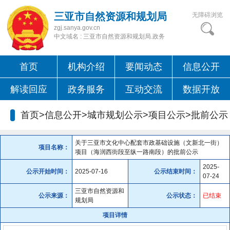
三亚市自然资源和规划局
无障碍浏览
zgj.sanya.gov.cn
中文域名 : 三亚市自然资源和规划局.政务
首页
机构介绍
要闻动态
信息公开
解读回应
政务服务
互动交流
数据开放
首页>信息公开>城市规划公示>项目公示>
批前公示
关于三亚市文化中心配套市政基础设施（文新北一街）
项目名称：
项目（海润西街段至纵一路南段）的批前公示
2025-
公示开始时间：
2025-07-16
公示结束时间：
07-24
三亚市自然资源和
公示来源：
公示状态：
已结束
规划局
项目详情