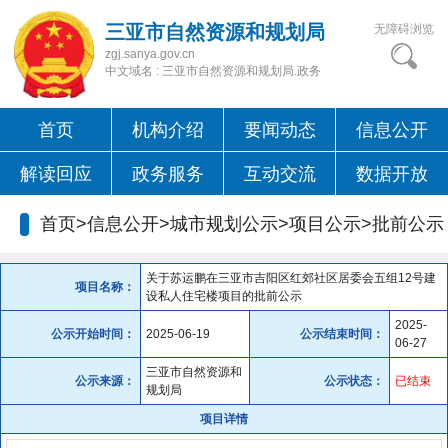
三亚市自然资源和规划局
无障碍浏览
zgj.sanya.gov.cn
中文域名 : 三亚市自然资源和规划局.政务
首页
机构介绍
要闻动态
信息公开
解读回应
政务服务
互动交流
数据开放
首页>信息公开>城市规划公示>项目公示>
批前公示
关于苏运鹏在三亚市吉阳区红郊社区居委会五组12号建
项目名称：
设私人住宅楼项目的批前公示
2025-
公示开始时间：
2025-06-19
公示结束时间：
06-27
三亚市自然资源和
公示来源：
公示状态：
已结束
规划局
项目详情