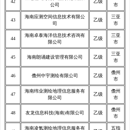
42
乙级
公司
市
海南应测空间信息技术有限公
三亚
43
乙级
司
市
海南卓泰海洋信息技术咨询有
三亚
44
乙级
限公司
市
三亚
45
海南朗诵建设管理有限公司
乙级
市
儋州
46
儋州中宇测绘有限公司
乙级
市
海南纬业测绘地理信息服务有
儋州
47
乙级
限公司
市
儋州
48
友龙信息科技(海南)有限公司
乙级
市
海南凌氪测绘地理信息服务有
五指