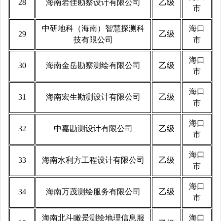
28
海南岩佳勘察设计有限公司
乙级
市
中研地科（海南）智慧探测科
海口
29
乙级
技有限公司
市
海口
30
海南金岳勘察测绘有限公司
乙级
市
海口
31
海南宏生勘测设计有限公司
乙级
市
海口
32
中嘉勘测设计有限公司
乙级
市
海口
33
海南水利方工程设计有限公司
乙级
市
海口
34
海南万茂测绘服务有限公司
乙级
市
海南北斗瞰景测绘地理信息服
海口