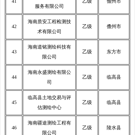
41
乙级
儋州市
服务有限公司
海南质安工程检测技
42
乙级
儋州市
术有限公司
海南道铭测绘科技有
43
乙级
东方市
限公司
海南永盛测绘有限公
44
乙级
临高县
司
临高县土地交易与评
45
乙级
临高县
估测绘中心
海南疆途测绘工程有
46
乙级
陵水县
限公司