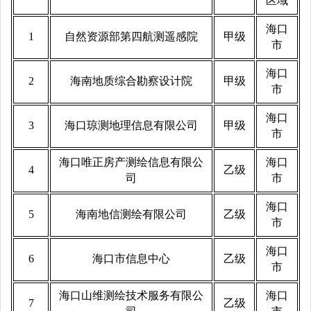
区域
海口
1
自然资源部第四航测遥感院
甲级
市
海口
2
海南地质综合勘察设计院
甲级
市
海口
3
海口琼测地理信息有限公司
甲级
市
海口唯正房产测绘信息有限公
海口
4
乙级
司
市
海口
5
海南地信测绘有限公司
乙级
市
海口
6
海口市信息中心
乙级
市
海口山维测绘技术服务有限公
海口
7
乙级