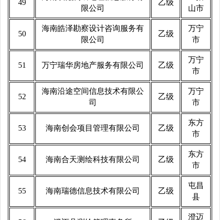
49
乙级
限公司
山市
海南皓泽勘察设计咨询服务有
万宁
50
乙级
限公司
市
万宁
51
万宁瑞华房地产服务有限公司
乙级
市
海南沿途空间信息技术有限公
万宁
52
乙级
司
市
东方
53
海南创会项目管理有限公司
乙级
市
东方
54
海南合天测绘科技有限公司
乙级
市
屯昌
55
海南瑞德信息技术有限公司
乙级
县
澄迈