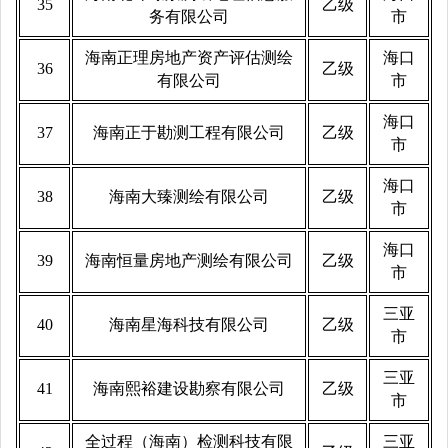
35
乙级
务有限公司
市
海南正理房地产资产评估测绘
海口
36
乙级
有限公司
市
海口
37
海南正于勘测工程有限公司
乙级
市
海口
38
海南大臻测绘有限公司
乙级
市
海口
39
海南恒量房地产测绘有限公司
乙级
市
三亚
40
海南星海科技有限公司
乙级
市
三亚
41
海南熙裕建设勘察有限公司
乙级
市
全过程（海南）检测科技有限
三亚