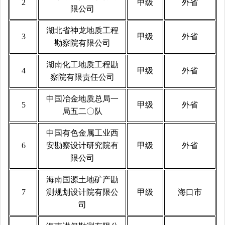
2
甲级
外省
限公司
湖北省神龙地质工程
3
甲级
外省
勘察院有限公司
湖南化工地质工程勘
4
甲级
外省
察院有限责任公司
中国冶金地质总局一
5
甲级
外省
局五二〇队
中国有色金属工业西
6
安勘察设计研究院有
甲级
外省
限公司
海南国源土地矿产勘
7
测规划设计院有限公
甲级
海口市
司