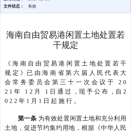
文件状态：
有效
海南自由贸易港闲置土地处置若
干规定
《
海
南
自
由
贸
易
港
闲
置
土
地
处
置
若
干
规
定
》已
由
海
南
省
第
六
届
人
民
代
表
大
会
常
务
委
员
会
第
三
十
一
次
会
议
于
2 0
2 1 年 1 2 月 1 日 通 过 ，现 予 公 布 ，自 2
0 2 2 年 1 月 1 日 起 施 行 。
第一条
为有效处置闲置土地和充分利用
土地，促进节约集约用地，根据《中华人民