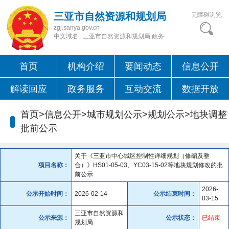
三亚市自然资源和规划局
无障碍浏览
zgj.sanya.gov.cn
中文域名 : 三亚市自然资源和规划局.政务
首页
机构介绍
要闻动态
信息公开
解读回应
政务服务
互动交流
数据开放
首页>信息公开>城市规划公示>规划公示>
地块调整
批前公示
关于《三亚市中心城区控制性详细规划（修编及整
项目名称：
合）》HS01-05-03、YC03-15-02等地块规划修改的批
前公示
2026-
公示开始时间：
2026-02-14
公示结束时间：
03-15
三亚市自然资源和
公示来源：
公示状态：
已结束
规划局