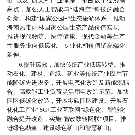
链
”以及“航天
+
”产业体系。抢占数字经济制
高点，
加强人工智能与
“陆海空”科技的融合
创新。构建“国家公园
+
”生
态旅游体系，推动
海南热带雨林国家公园生态产品价值实现。
推进现代物流、医疗健康、现代金融等生产
性服务业向低碳化、专业化
和价值链高端化
延伸。
6.
提升碳效，加快传统产业低碳转型。推
动石化、建材、造纸、
矿业等传统产业应用节
能降碳先进设备，开展电气化改造及新能源耦
合、高载能工业负荷灵活用电改造示范。加快
园区低碳化改造，
开展零碳园区建设。开展石
化化工产业
“
5G+
工业互联网
”绿色化、
智能化
融合提升改造，实施
“智改数转网联”项目。推
进绿色勘查，
建设绿色矿山和智慧矿山。