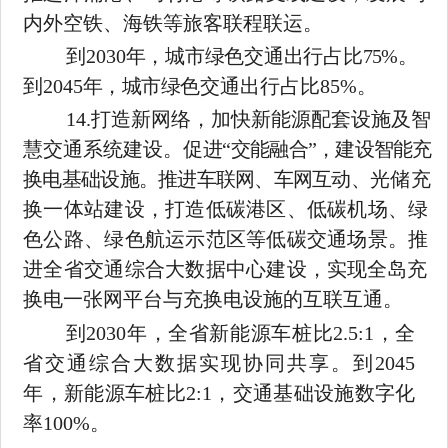
内外空铁、海铁等旅客联程联运。
到
2030
年，城市绿色交通出行占比
75%
。
到
2045
年，城市绿色
交通出行占比
85%
。
14.
打造新网络，加快新能源配套设施及智
慧交通系统建设。促
进
“交能融合”，建设智能充
换电基础设施。推进车联网、车网互动、
光储充
换一体站建设，打造低碳港区、低碳机场、绿
色公路、绿色航运示范区等低碳交通场景。推
进全省交通综合大数据中心建设，
实现全岛充
换电一张网平台与充换电设施的互联互通。
到
2030
年，全省新能源车桩比
2.5:1
，全
省交通综合大数据实现协同共享。到
2045
年，新能源车桩比
2:1
，交通基础设施数字化
率
100%
。