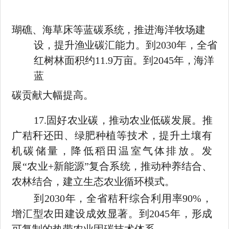
瑚礁、海草床等蓝碳系统，推进海洋牧场建
设，提升渔业碳汇能力。
到
2030
年，全省
红树林面积约
11.9
万亩。到
2045
年，海洋
蓝
碳贡献大幅提高。
17.
固好农业碳，推动农业低碳发展。推
广秸秆还田、绿肥种植
等技术，提升土壤有
机碳储量，降低稻田温室气体排放。发
展
“农
业
+
新能源
”复合系统，推动种养结合、
农林结合，建立生态农业循
环模式。
到
2030
年，全省秸秆综合利用率
90%
，
增汇型农田建设成效显著。到
2045
年，形成