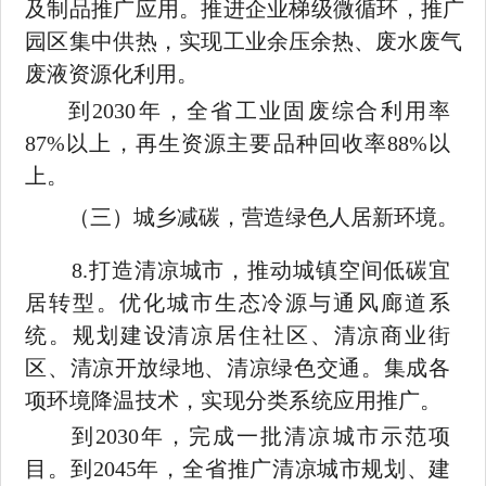
及制品推广应用。推进企业梯级微循环，推广
园区集中供热，实现
工业余压余热、废水废气
废液资源化利用。
到
2030
年，全省工业固废综合利用率
87%
以上，再生资源主要品种回收率
88%
以
上。
（三）城乡减碳，营造绿色人居新环境。
8.
打造清凉城市，推动城镇空间低碳宜
居转型。优化城市生态
冷源与通风廊道系
统。规划建设清凉居住社区、清凉商业街
区、清凉开放绿地、清凉绿色交通。集成各
项环境降温技术，实现分类系
统应用推广。
到
2030
年，完成一批清凉城市示范项
目。到
2045
年，全省推
广清凉城市规划、建