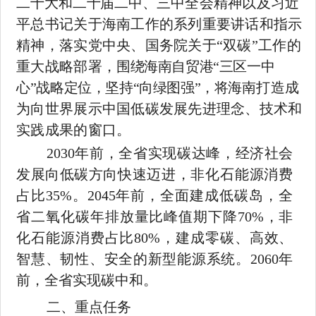
二十大和二十届二中、
三中全会精神以及习近
平总书记关于海南工作的系列重要讲话和指示
精神，落实党中央、国务院关于
“双碳”工作的
重大战略部署，
围绕海南自贸港
“三区一中
心”战略定位，坚持“向绿图强”，将海
南打造成
为向世界展示中国低碳发展先进理念、技术和
实践成果的
窗口。
2030
年前，全省实现碳达峰，经济社会
发展向低碳方向快速迈
进，非化石能源消费
占比
35%
。
2045
年前，全面建成低碳岛，全
省
二氧化碳年排放量比峰值期下降
70%
，非
化石能源消费占比
80%
，建成零碳、高效、
智慧、韧性、安全的新型能源系统。
2060
年
前，全省实现碳中和。
二、重点任务