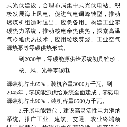
式光伏建设，合理布局集中式光伏电站。积
极发展海上风电。促进气电调峰转型，推动
燃煤机组适时退出、应急备用。构建工业零
碳热力系统，推动核电余热供热，探索高温
气冷堆供热技术，应用垃圾焚烧、工业空气
源
热泵等零碳供热形式。
到
2030
年，零碳能源供给系统初具雏形，
核、风、光等零碳电
源装机占比
65%
，装机容量
3000
万千瓦。到
2045
年，零碳能源供给
系统全面建成，零碳电
源装机占比
90%
，装机容量
6500
万千瓦。
2.
开展电能替代，建设高灵活性电力消纳
系统。推广工业、建
筑、交通、农业终端领