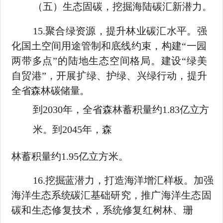
（五）生态固碳，挖掘海陆碳汇新潜力。
15.
聚合绿资源，提升林业碳汇水平。强
化国土空间用途管制和
底线约束，构建
“一园
两带多点”的陆地生态空间格局。建设“绿
美
自贸港
”，开展扩绿、护绿、兴绿行动，提升
全省森林碳储量。
到
2030
年，全省森林蓄积量约
1.83
亿立方
米。到
2045
年，森
林蓄积量约
1.95
亿立方米。
16.
挖掘蓝潜力，打造海洋增汇样板。加强
海洋生态系统碳汇基
础研究，推广海洋生态固
碳和生态修复技术，系统修复红树林、珊