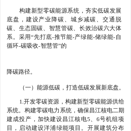
构建新型零碳能源系统，夯实低碳发展
底盘，建设产业降碳、
城乡减碳、交通脱
碳、生态固碳、智慧管碳、长效治碳六大体
系。
采用
“先打底
-
推节能
-
产绿能
-
储绿能
-
自
循环
-
碳吸收
-
智慧管
”的
降碳路径。
（一）能源低碳，打造低碳发展新底盘。
1.
开发零碳资源，构建新型零碳能源供给
系统。构建零碳电力
系统，确保昌江核电二期
建成投产，加快建设昌江核电
5
、
6
号机组
项
目，启动建设洋浦绿能项目。开展建筑分布