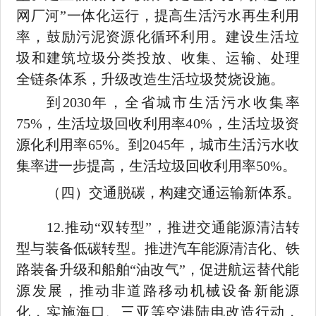
网厂河”一体化运行，提高生活污水再生利用
率，鼓励污泥资源化循环利用。建设生活垃
圾和建筑垃圾分类投
放、收集、运输、处理
全链条体系，升级改造生活垃圾焚烧设施。
到
2030
年，全省城市生活污水收集率
75%
，生活垃圾回收利用率
40%
，生活垃圾资
源化利用率
65%
。到
2045
年，城市生活污水收
集率进一步提高，生活垃圾回收利用率
50%
。
（四）交通脱碳，构建交通运输新体系。
12.
推动
“双转型”，推进交通能源清洁转
型与装备低碳转型。
推进汽车能源清洁化、铁
路装备升级和船舶
“油改气”，促进航运替
代能
源发展，推动非道路移动机械设备新能源
化，实施海口、三亚等空港陆电改造行动，