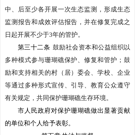
中、后至少各开展一次生态监测，形成生态
监测报告和成效评估报告，并
在修复完成之
日起
开展不少于
3
年的管护。
第
三十二
条
鼓励社会资本和公益组织以
多种模式
参与
珊瑚礁保护、修复和管护；鼓
励和支持
相关
的村
（
居
）
委会、学校、企业
等通过多种形式宣传、引导、教育公众遵守
有关
规定
，共同保护珊瑚礁生存环境。
市人民政府对保护珊瑚礁做出显著贡献
的单位和个人给予表彰。