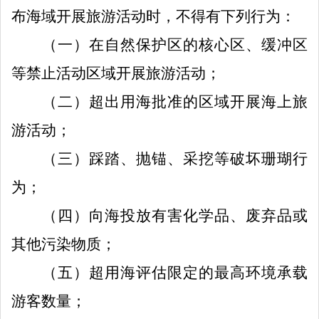
布海域开展
旅游活动时，不得有下列行为：
（一）在自然保护区的核心区、缓冲区
等禁止活动区域开展旅游活动；
（二）
超出用海批准的区域
开展
海上
旅
游活动；
（
三
）
踩踏、
抛锚、采挖等
破坏珊瑚
行
为
；
（
四
）
向海投放有害化学品、废弃品或
其他污染物质；
（五）超用海评估限定的最高环境承载
游客数量；