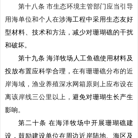
第十八条
市生态环境主管部门应当引导
用海单位和个人在
涉海
工程
中
采用生态
友好
型材料、技术和方法，减少对珊瑚
礁的干扰
和破坏。
第十九条
海洋牧场人工鱼礁使用材料及
投放布置应科学合理，
在有珊珊礁分布的近
岸海域，渔业养殖深水网箱原则上应布设在
离该岸线三公里以上，
避免对珊瑚生长产生
影响
。
第二十条
在海洋牧场中开展珊瑚礁建
设，鼓励建设单位在周边近岸陆地、海区及