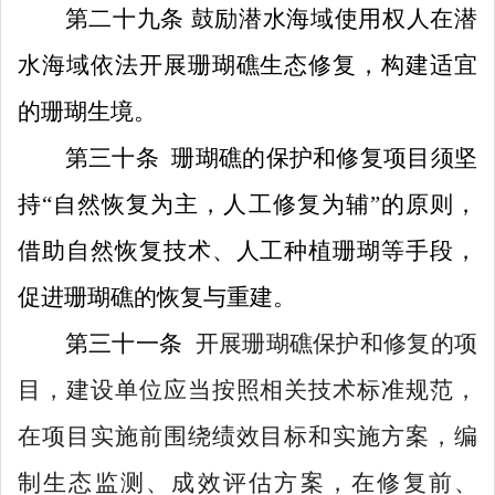
第
二十九
条
鼓励潜水
海域使用权人
在
潜
水
海域
依
法
开展珊瑚礁生态修复，
构建
适宜
的珊瑚生境。
第
三十
条
珊瑚礁的保护和修复项目须坚
持
“
自然恢复为主，人工修复为辅
”
的原则，
借助自然恢复技术
、
人工种植珊瑚等手段，
促进珊瑚礁的恢复与重建。
第
三十一
条
开展
珊瑚礁保护和修复
的
项
目
，
建设单位
应当按照相关技术标准规范，
在项目实施前围绕
绩效
目标和实施方案，编
制生态监测、成效评估方案，在修复前、