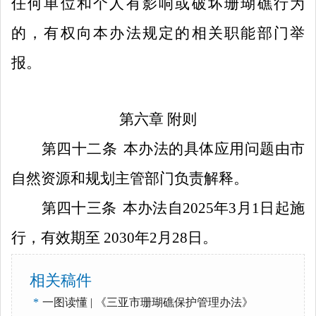
任何单位和个人有影响或破坏珊瑚礁行为
的，有权向本办法规定的相关职能部门举
报。
第六章
附则
第
四十二
条
本办法的具体应用问题由市
自然资源和规划主管部门负责解释。
第
四十三
条
本办法自
202
5
年
3
月
1
日起施
行，有效期
至
2030
年
2
月
28
日
。
相关稿件
*
一图读懂 | 《三亚市珊瑚礁保护管理办法》