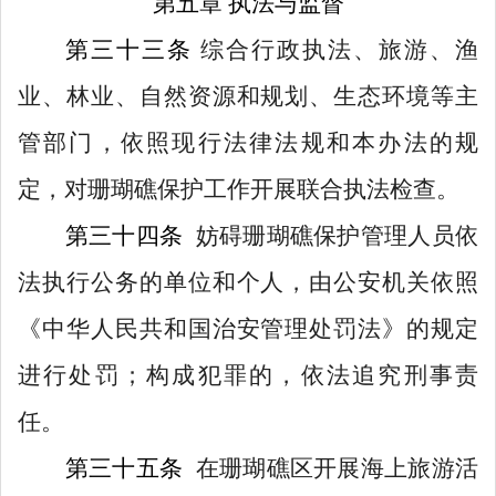
第五章
执法与监督
第
三十三
条
综合行政执法
、
旅游、渔
业、林业、自然资源和规划、生态环境等主
管部门
，
依照
现行
法律法规和本办法的规
定，
对珊瑚礁保护工作
开展
联合
执法
检查
。
第
三十四
条
妨碍珊瑚礁保护管理人员依
法执行公务的
单位和个人
，由公安机关依照
《中华人民共和国治安管理处罚法》的
规定
进行处罚；构成犯罪的，依法追究刑事责
任。
第
三十五
条
在珊瑚礁区开展海上旅游活