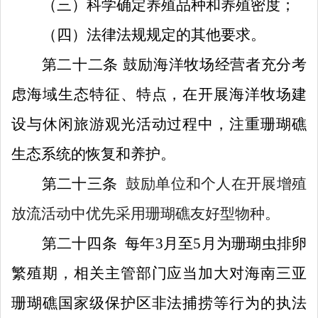
（
三
）
科学确定养殖品种和养殖密度
；
（四）法律法规规定的其他要求。
第二十二条
鼓励海洋牧场经营者充分考
虑海域生态特征、特点，在开展海洋牧场建
设与休闲旅游观光活动过程中，注重珊瑚礁
生态系统的恢复和养护。
第
二十三
条
鼓励单位和个人在开展增殖
放流活动中优先采用珊瑚礁友好型物种。
第
二十四
条
每年
3
月至
5
月为珊瑚虫排卵
繁殖期，相关主管部门应当加大对海南三亚
珊瑚礁国家级保护区非法捕捞等行为的执法