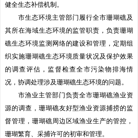
健全
生态补偿
机制
。
市
生态环境主管部门履行
全市
珊瑚礁及
其所在海域生态环境的监管职责，
负责
珊瑚
礁生态环境监测网络
的
建设和管理，定期组
织
实施
珊瑚礁生态环境质量状况及保护效果
的调查评估，监督检查全市污染物排海情
况，协调处理涉及珊瑚礁生态环境的问题。
市渔业
主管部门
负责全市
珊瑚礁渔业
资
源
的
调查
，
珊瑚礁友好型渔业资源捕捞
的
监
督
管理
，
珊瑚礁周边区域
渔业生产的管控，
珊瑚繁育
、
采捕许可的初审
和管理
。