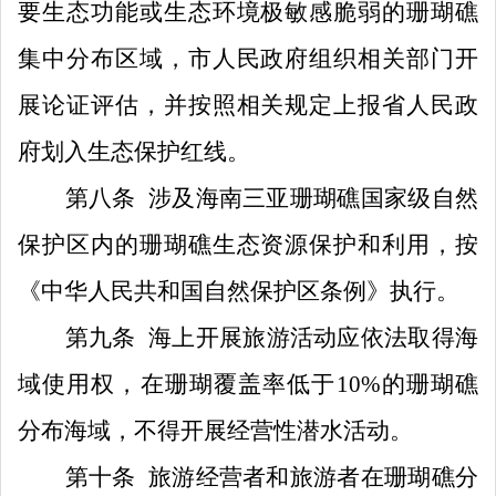
要生态功能
或
生态环境极敏感脆弱的
珊瑚礁
集中分布
区域，
市人民政府组织
相关部门开
展论证评估，并
按照相关规定上报省人民政
府划入生态保护红线。
第八条
涉及海南三亚珊瑚礁国家级自然
保护区内的
珊瑚礁生态资源保护和利用
，
按
《中华人民共和国自然保护区条例》执行。
第
九
条
海上开展旅游活动应依法取得海
域使用权
，
在
珊瑚覆盖率低于
10%
的珊瑚礁
分布
海域，不得
开展
经营
性
潜水活动。
第十条
旅游经营者和旅游者在
珊瑚礁分