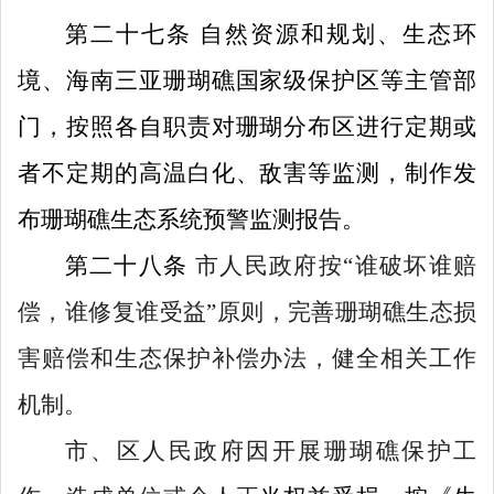
第
二十七
条
自然资源和规划
、
生态环
境、海南三亚珊瑚礁国家级保护区
等主管
部
门，按照各自职责对珊瑚分布区进行定期或
者不定期的高温白化、敌害
等
监测
，
制作发
布
珊瑚礁生态系统预警监测
报告
。
第
二十八
条
市人民政府
按
“
谁破坏谁赔
偿，谁修复谁受益
”
原则，完善珊瑚礁生态损
害赔偿和生态保护补偿办法，健全相关工作
机制。
市、区人民政府因开展珊瑚礁保护工