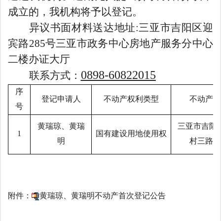
成立的，我机构将予以登记。
异议书面材料送达地址
:
三亚市吉阳区
迎
宾路
285
号三亚市政务中心房地产服务分中心
二楼办证大厅
0898-
60822015
联系方式：
序
登记申请人
不动产权利类型
不动产坐
号
黄瑞琼、黄瑞
三亚市吉阳
1
国有建设用地使用权
明
村三路
14
附件：
黄瑞琼、黄瑞明不动产首次登记公告