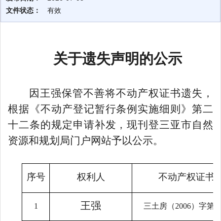
文件状态：
有效
关于遗
失声明的公示
因
王强
保管不善将不动产权证书遗失，
根据《不动产登记暂行条例实施细则》第二
十二条的规定申请补发，现刊
登
三亚市自然
资源
和规划
局门户网站
予以
公示。
序号
权利人
不动产权
证书
王强
1
三土房（
2006
）字第
3