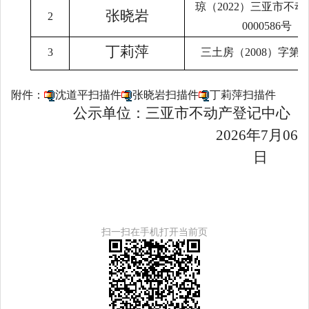
琼（
2022
）三亚市不动
张晓岩
2
0000586
号
丁莉萍
3
三土房（
2008
）字第
2
附件：
沈道平扫描件
张晓岩扫描件
丁莉萍扫描件
公示单位：三亚市
不动产登记中心
202
6
年
7
月
06
日
扫一扫在手机打开当前页