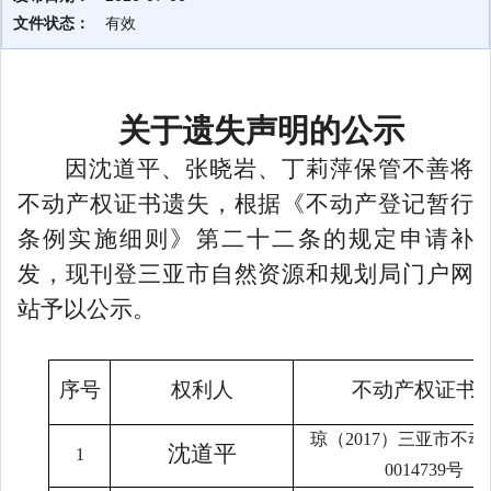
文件状态：
有效
关于遗
失声明的公示
因沈道平、张晓岩、丁莉萍
保管不善将
不动产权证书遗失，根据《不动产登记暂行
条例实施细则》第二十二条的规定申请补
发，现刊
登
三亚市自然
资源
和规划
局门户网
站
予以
公示。
序号
权利人
不动产权
证书
琼（
2017
）三亚市不动
沈道平
1
0014739
号