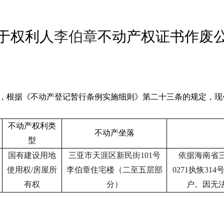
于
权利人
李伯章
不动产权证书作废
，根据《不动产登记暂行条例实施细则》第二十三条的规定，现
不动产权利类
不动产坐落
型
国有建设用地
三亚市天涯区新民街
101
号
依据
海南省三
使用权/房屋所
李伯章住宅楼（二至五层部
0271执恢3
有权
分）
户
。
因无