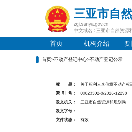
三亚市自
zgj.sanya.gov.cn
中文域名 : 三亚市自然资源
首页
机构介绍
要
首页>不动产登记中心>
不动产登记公示
标 题：
关于权利人李伯章不动产权
索 引 号：
00823302-8/2026-12298
发文机关：
三亚市自然资源和规划局
发文字号：
文件状态：
有效