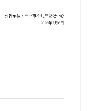
公告单位：三亚市不动产登记中心
20
26
年
7
月
6
日