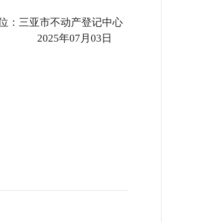
位：三亚市
不动产登记中心
2
5
年
07
月
03
日