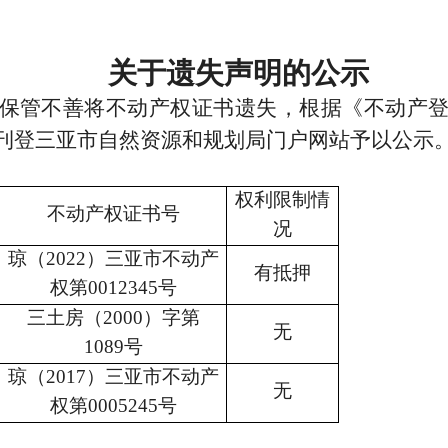
关于遗
失声明的公示
保管不善将不动产权证书遗失，根据《不动产
刊
登
三亚市自然
资源
和规划
局门户网站
予以
公示
权利限制
情
不动产权
证书号
况
琼（
2022
）三亚市不动产
有抵押
权第
0012345号
三土房（
2000
）字第
无
1089号
琼（
2017
）三亚市不动产
无
权第
0005245号