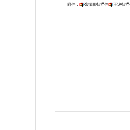
附件：
张振鹏扫描件
王波扫描