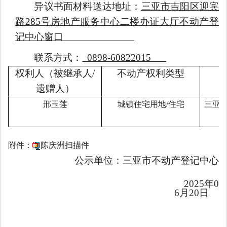
异议书面材料送达地址：
三亚市
吉阳区
迎宾
路
285
号房地产服务中心二楼
办证大厅
不动产登
记中心
窗口
联系方式：
0898-
60822015
权利人（被继承人
/
不动产权利类型
遗赠人
）
邢玉莲
城镇住宅用地
/
住宅
三亚
附件：
陈庆洲扫描件
公示单位：三亚市不动产登记中心
2025
年
0
6
月
20
日