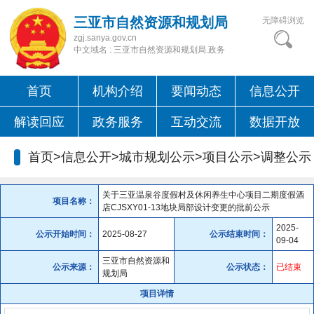
三亚市自然资源和规划局
无障碍浏览
zgj.sanya.gov.cn
中文域名 : 三亚市自然资源和规划局.政务
首页
机构介绍
要闻动态
信息公开
解读回应
政务服务
互动交流
数据开放
首页>信息公开>城市规划公示>项目公示>
调整公示
关于三亚温泉谷度假村及休闲养生中心项目二期度假酒
项目名称：
店CJSXY01-13地块局部设计变更的批前公示
2025-
公示开始时间：
2025-08-27
公示结束时间：
09-04
三亚市自然资源和
公示来源：
公示状态：
已结束
规划局
项目详情